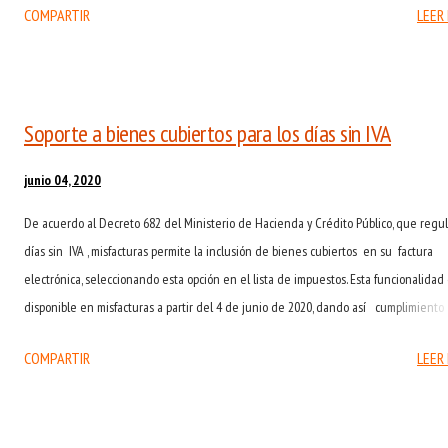
COMPARTIR
LEER
ventas del canal presencial y vincularse al canal digital, cumplir los requisitos legal
normativos, acceder a recursos financieros y generar redes que apoyen la realidad
empresarial. Durante esta feria, en Misfacturas estamos lanzando nuevos plane
para PYMEs desde $23,800 mensuales para que todas las empresas puedan acced
Soporte a bienes cubiertos para los días sin IVA
los beneficios de la Facturación Electrónica como la eliminación de papel y la acept
de estos documentos en sus deduccioes fiscales. CCB - 1ª Feria Virtual para la
junio 04, 2020
microempresa
De acuerdo al Decreto 682 del Ministerio de Hacienda y Crédito Público, que regul
días sin IVA , misfacturas permite la inclusión de bienes cubiertos en su factura
electrónica, seleccionando esta opción en el lista de impuestos. Esta funcionalidad
disponible en misfacturas a partir del 4 de junio de 2020, dando así cumplimiento 
Anexo Técnico de Factura Electrónica de Venta Versión 1.7. 2020- Numeral 14.1. 1.2.1
COMPARTIR
LEER