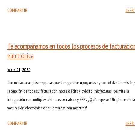
pago y Forma de pago ( Dando cumplimiento al numeral 10 y 11 del Artículo 11 ).
COMPARTIR
LEER
Adición del proveedor tecnológico: “ Impreso por CENET SA NIT 830057860 -
MISFACTURAS” (Dando cumplimiento al Numeral 18 del Artículo 11 ).
Te acompañamos en todos los procesos de facturació
electrónica
junio 01, 2020
Con misfacturas , las empresas pueden gestionar, organizar y consolidar la emisión 
recepción de toda su facturación, notas débito y crédito. misfacturas permite la
integración con múltiples sistemas contables y ERPs. ¿Qué esperas? !Implementa la
facturación electrónica de tu empresa con nosotros!
COMPARTIR
LEER