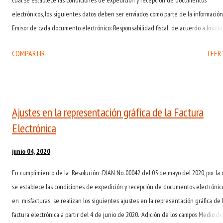
cual se establece las condiciones de expedición y recepción de documentos
electrónicos, los siguientes datos deben ser enviados como parte de la información
Emisor de cada documento electrónico: Responsabilidad fiscal de acuerdo a los có
específicos por la Dian. ( Anexo Técnico de Factura Electrónica de Venta Versión 1.7
COMPARTIR
LEER
2020- Numeral 6.2.7) Detalles tributarios del adquirente ( campo TaxScheme Ane
Técnico de Factura Electrónica de Venta Versión 1.7. 2020- Numeral 6.2.2. ) Código p
(postalzone) del emisor. (Anexo Técnico de Factura Electrónica de Venta Versión 1.
2020- Numeral 6.4.4) Con fin de dar cumplimiento a estos requisitos de facturación
Ajustes en la representación gráfica de la Factura
electrónica, misfacturas solicitará esta información de manera obligatoria a cada E
Electrónica
a partir del 4 de junio de 2020
junio 04, 2020
En cumplimiento de la Resolución DIAN No. 00042 del 05 de mayo del 2020, por la 
se establece las condiciones de expedición y recepción de documentos electrónico
en misfacturas se realizan los siguientes ajustes en la representación gráfica de 
factura electrónica a partir del 4 de junio de 2020. Adición de los campos Medio de