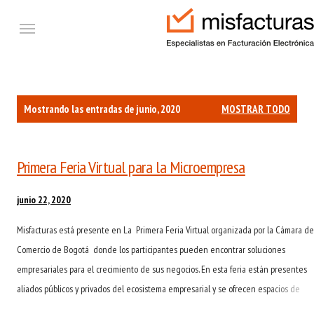
Ir al contenido principal
Etiquetas
E
Mostrando las entradas de junio, 2020
MOSTRAR TODO
n
t
Primera Feria Virtual para la Microempresa
r
a
junio 22, 2020
d
a
Misfacturas está presente en La Primera Feria Virtual organizada por la Cámara de
s
Comercio de Bogotá donde los participantes pueden encontrar soluciones
empresariales para el crecimiento de sus negocios. En esta feria están presentes
aliados públicos y privados del ecosistema empresarial y se ofrecen espacios de
conocimientos, experiencias, nuevos contactos y oportunidades para recuperar las