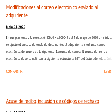
Modificaciones al correo electrónico enviado al
adquiriente
junio 04, 2020
En cumplimiento a la resolución DIAN No. 000042 del 5 de mayo de 2020, en misfac
se ajustó el proceso de envío de documentos al adquiriente mediante correo
electrónico, de acuerdo a lo siguiente: 1. Asunto de correo: El asunto del correo
electrónico debe cumplir con la siguiente estructura: NIT del facturador electróni
Nombre del facturador electrónico Número del documento electrónico Código del 
COMPARTIR
LEER
de documento Nombre comercial del facturador Estos valores deben ser separados 
(punto y coma) 2. Archivos adjuntos: El proceso de entrega de Archivos adjuntos
enviando un archivo adjunto .ZIP que contiene el Attached Document (formato XML
representación Gráfica (PDF), y otro archivo comprimido (.ZIP) que incluirá cualquier
Acuse de recibo, inclusión de códigos de rechazo
archivo adicional. Para mayor información, consultar el Anexo Técnico de Factura
Electrónica de Venta Versión 1.7. 2020- Numeral 10.6 📧