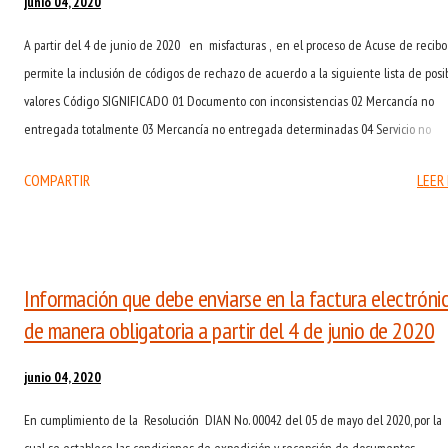
junio 04, 2020
A partir del 4 de junio de 2020 en misfacturas , en el proceso de Acuse de recibo
permite la inclusión de códigos de rechazo de acuerdo a la siguiente lista de posi
valores Código SIGNIFICADO 01 Documento con inconsistencias 02 Mercancía no
entregada totalmente 03 Mercancía no entregada determinadas 04 Servicio no
prestado En cumplimiento al Anexo Técnico de Factura Electrónica de Venta (Versi
COMPARTIR
LEER
1.7. 2020- Numeral 6.3.10) Descargue la resolución DIAN No. 000042 del 5 de mayo 
2020
Información que debe enviarse en la factura electróni
de manera obligatoria a partir del 4 de junio de 2020
junio 04, 2020
En cumplimiento de la Resolución DIAN No. 00042 del 05 de mayo del 2020, por la