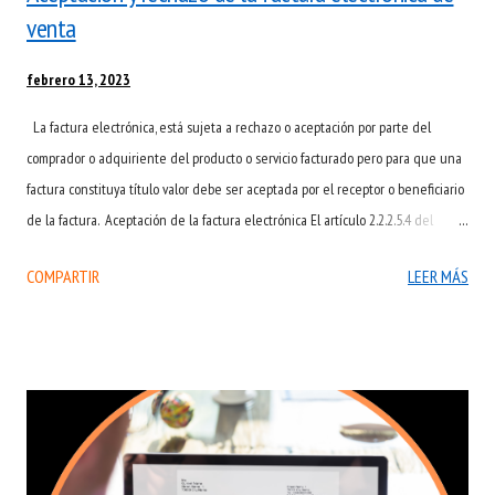
venta
febrero 13, 2023
La factura electrónica, está sujeta a rechazo o aceptación por parte del
comprador o adquiriente del producto o servicio facturado pero para que una
factura constituya título valor debe ser aceptada por el receptor o beneficiario
de la factura. Aceptación de la factura electrónica El artículo 2.2.2.5.4 del
decreto 1074 de 2015 señala que la factura electrónica de venta una vez
COMPARTIR
LEER MÁS
recibida se entiende irrevocablemente aceptada por el adquiriente, deudor
o aceptante en los siguientes casos: -Aceptación expresa: Cuando, por medios
electrónicos, acepte de manera expresa el Contenido de esta, dentro de los
tres (3) días hábiles siguientes al recibo de la mercancía o del servicio. -
Aceptación tácita : Cuando no reclamare al emisor en contra de su contenido,
dentro de los tres (3) días hábiles siguientes a la fecha de recepción de la
mercancía o del servicio. El reclamo se hará por escrito en documento