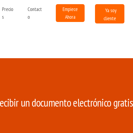
Ir al contenido principal
Precio
Contact
Empiece
Ya soy
s
o
Ahora
cliente
cibir un documento electrónico grati