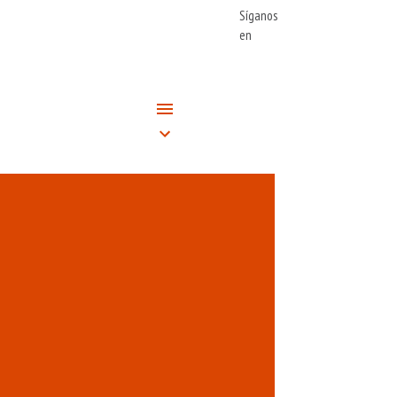
Síganos
en
s