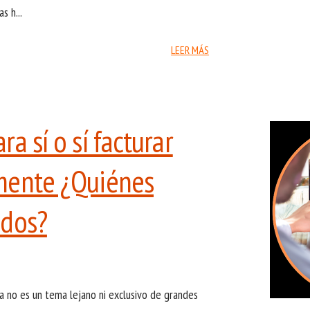
s h...
LEER MÁS
a sí o sí facturar
mente ¿Quiénes
ados?
ya no es un tema lejano ni exclusivo de grandes