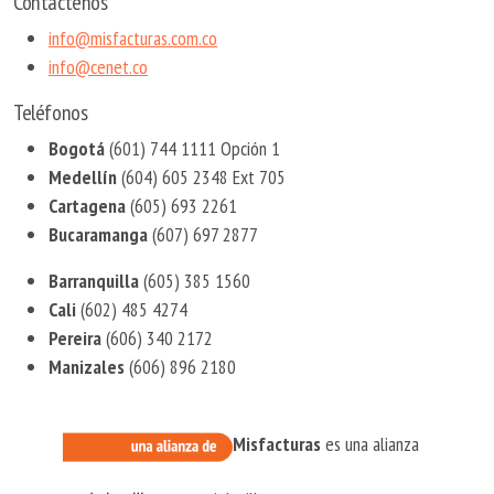
Contáctenos
dudas sobre si tu empresa o actividad está dentro de los obligados, aquí te
info@misfacturas.com.co
presentamos una guía clara y práctica. Obligados a facturar electrónicamente
info@cenet.co
en 2026 La normativa establece que deben emitir factura electrónica: •
Personas jurídicas: todas l...
Teléfonos
Bogotá
(601) 744 1111 Opción 1
Medellín
(604) 605 2348 Ext 705
Cartagena
(605) 693 2261
Bucaramanga
(607) 697 2877
Barranquilla
(605) 385 1560
Cali
(602) 485 4274
Pereira
(606) 340 2172
Manizales
(606) 896 2180
Misfacturas
es una alianza