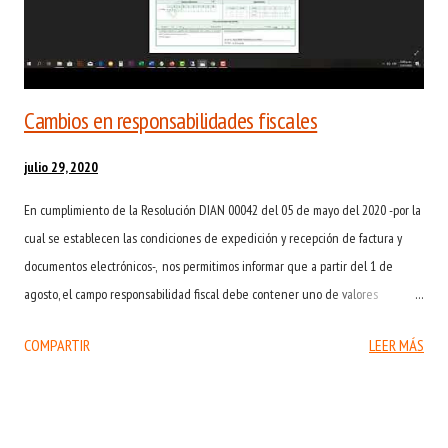
Cambios en responsabilidades fiscales
julio 29, 2020
En cumplimiento de la Resolución DIAN 00042 del 05 de mayo del 2020 -por la
cual se establecen las condiciones de expedición y recepción de factura y
documentos electrónicos-, nos permitimos informar que a partir del 1 de
agosto, el campo responsabilidad fiscal debe contener uno de valores
descritos a continuación: O-13 Gran contribuyente O-15 Autorretenedor O-23
COMPARTIR
LEER MÁS
Agente de retención IVA O-47 Régimen simple de tributación R-99-PN No
responsable Esto aplica tanto para la responsabilidad fiscal del Emisor como
del Adquiriente. Es de aclarar que el código R-99-PN No Responsable se
debe usar en caso que ninguno de los otros cuatro valores sea el adecuado.