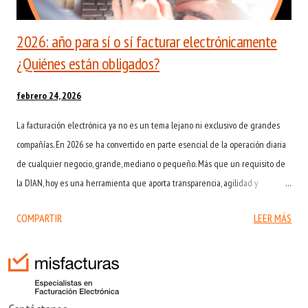
2026: año para sí o sí facturar electrónicamente
¿Quiénes están obligados?
febrero 24, 2026
La facturación electrónica ya no es un tema lejano ni exclusivo de grandes
compañías. En 2026 se ha convertido en parte esencial de la operación diaria
de cualquier negocio, grande, mediano o pequeño. Más que un requisito de
la DIAN, hoy es una herramienta que aporta transparencia, agilidad y
confianza en cada transacción. Para muchas empresas, el cambio ha significado
COMPARTIR
LEER MÁS
pasar de procesos manuales y desgastantes a sistemas automatizados que
reducen errores y mejoran la experiencia del cliente. En otras palabras,
facturar electrónicamente ya no es solo cumplir con la norma: es dar un paso
hacia la modernización y el crecimiento de negocios y empresas. Por eso, este
año la obligatoriedad se amplía y toca a más contribuyentes. Si aún tienes