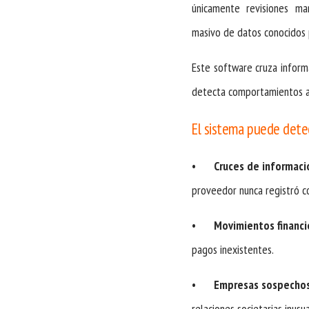
únicamente revisiones man
masivo de datos conocido
Este software cruza inform
detecta comportamientos atí
El sistema puede dete
•
Cruces de informaci
proveedor nunca registró 
•
Movimientos financi
pagos inexistentes.
•
Empresas sospechos
relaciones societarias inusu