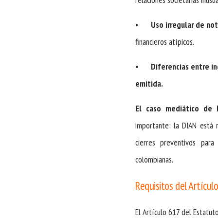
•
Uso irregular de not
financieros atípicos.
•
Diferencias entre i
emitida.
El caso mediático de L
importante: la DIAN está r
cierres preventivos para
colombianas.
Requisitos del Artícul
El Artículo 617 del Estatut