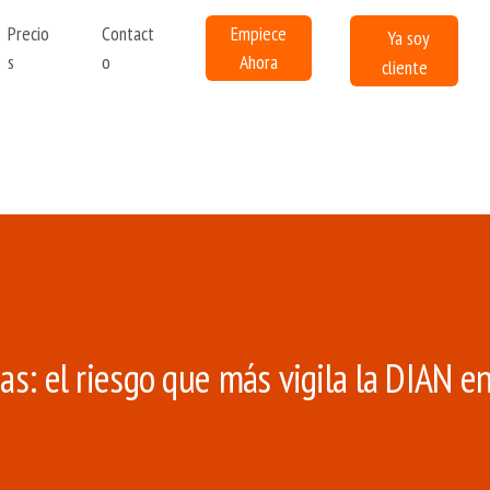
Ir al contenido principal
Precio
Contact
Empiece
Ya soy
s
o
Ahora
cliente
ias: el riesgo que más vigila la DIAN e