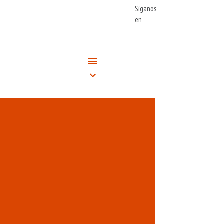
Síganos
en
n