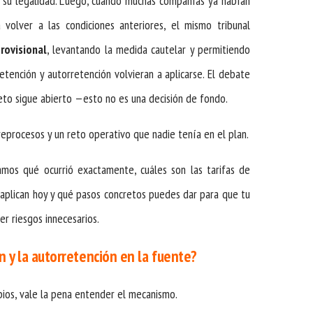
 su legalidad. Luego, cuando muchas compañías ya habían
 volver a las condiciones anteriores, el mismo tribunal
rovisional
, levantando la medida cautelar y permitiendo
etención y autorretención volvieran a aplicarse. El debate
eto sigue abierto —esto no es una decisión de fondo.
reprocesos y un reto operativo que nadie tenía en el plan.
amos qué ocurrió exactamente, cuáles son las tarifas de
 aplican hoy y qué pasos concretos puedes dar para que tu
rer riesgos innecesarios.
n y la autorretención en la fuente?
bios, vale la pena entender el mecanismo.