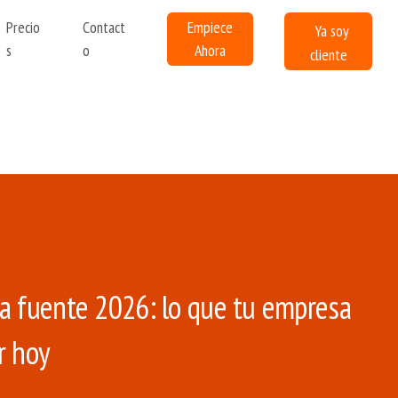
Ir al contenido principal
Precio
Contact
Empiece
Ya soy
s
o
Ahora
cliente
la fuente 2026: lo que tu empresa
r hoy